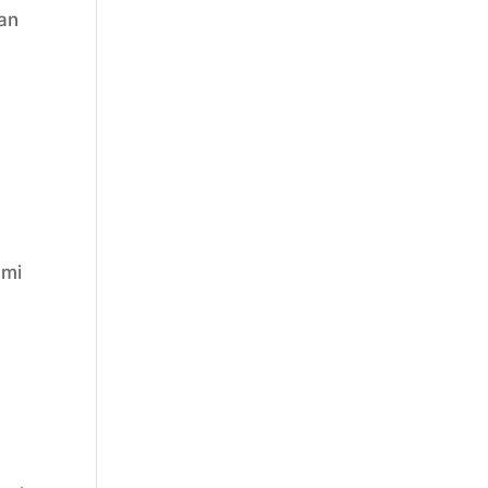
an
ami