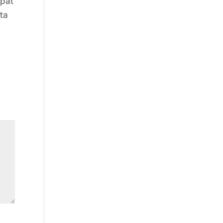
apat
ta