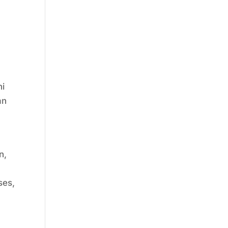
ni
an
n,
k
ses,