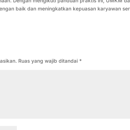
haan. Dengan mengikuti panduan praktis ini, UMKM d
dengan baik dan meningkatkan kepuasan karyawan ser
asikan.
Ruas yang wajib ditandai
*