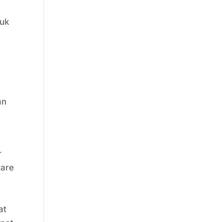
suk
an
r
are
at