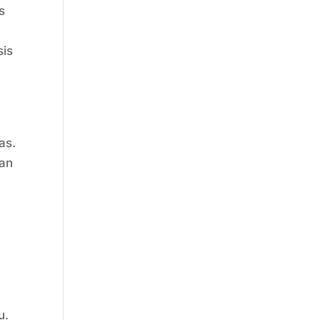
s
sis
as.
gan
u.