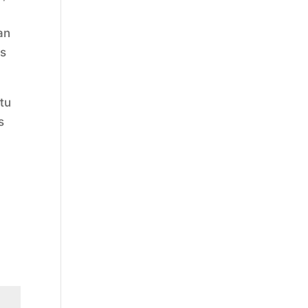
an
is
tu
s