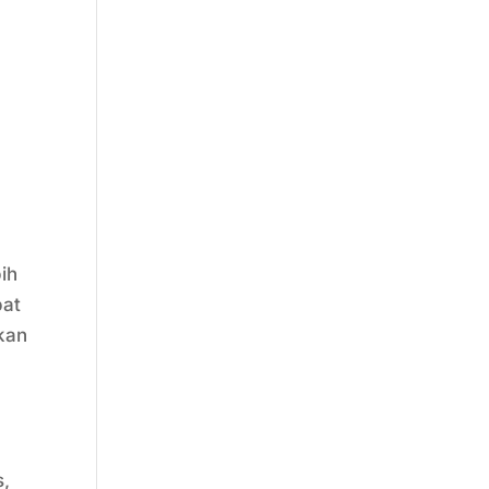
ih
pat
kan
s,