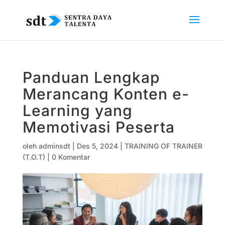
Panduan Lengkap
Merancang Konten e-
Learning yang
Memotivasi Peserta
oleh
adminsdt
|
Des 5, 2024
|
TRAINING OF TRAINER
(T.O.T)
|
0 Komentar