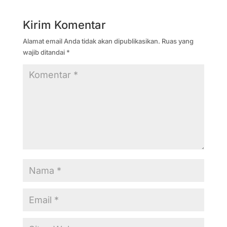
Kirim Komentar
Alamat email Anda tidak akan dipublikasikan.
Ruas yang
wajib ditandai
*