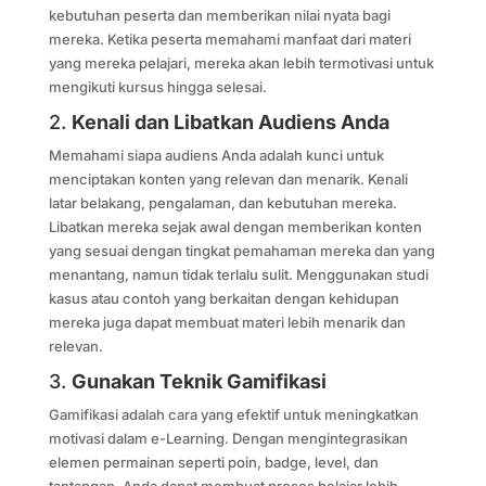
kebutuhan peserta dan memberikan nilai nyata bagi
mereka. Ketika peserta memahami manfaat dari materi
yang mereka pelajari, mereka akan lebih termotivasi untuk
mengikuti kursus hingga selesai.
2.
Kenali dan Libatkan Audiens Anda
Memahami siapa audiens Anda adalah kunci untuk
menciptakan konten yang relevan dan menarik. Kenali
latar belakang, pengalaman, dan kebutuhan mereka.
Libatkan mereka sejak awal dengan memberikan konten
yang sesuai dengan tingkat pemahaman mereka dan yang
menantang, namun tidak terlalu sulit. Menggunakan studi
kasus atau contoh yang berkaitan dengan kehidupan
mereka juga dapat membuat materi lebih menarik dan
relevan.
3.
Gunakan Teknik Gamifikasi
Gamifikasi adalah cara yang efektif untuk meningkatkan
motivasi dalam e-Learning. Dengan mengintegrasikan
elemen permainan seperti poin, badge, level, dan
tantangan, Anda dapat membuat proses belajar lebih