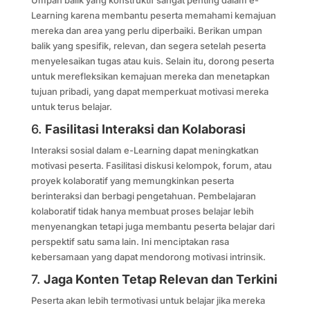
Learning karena membantu peserta memahami kemajuan
mereka dan area yang perlu diperbaiki. Berikan umpan
balik yang spesifik, relevan, dan segera setelah peserta
menyelesaikan tugas atau kuis. Selain itu, dorong peserta
untuk merefleksikan kemajuan mereka dan menetapkan
tujuan pribadi, yang dapat memperkuat motivasi mereka
untuk terus belajar.
6.
Fasilitasi Interaksi dan Kolaborasi
Interaksi sosial dalam e-Learning dapat meningkatkan
motivasi peserta. Fasilitasi diskusi kelompok, forum, atau
proyek kolaboratif yang memungkinkan peserta
berinteraksi dan berbagi pengetahuan. Pembelajaran
kolaboratif tidak hanya membuat proses belajar lebih
menyenangkan tetapi juga membantu peserta belajar dari
perspektif satu sama lain. Ini menciptakan rasa
kebersamaan yang dapat mendorong motivasi intrinsik.
7.
Jaga Konten Tetap Relevan dan Terkini
Peserta akan lebih termotivasi untuk belajar jika mereka