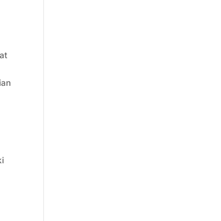
at
ian
a
i