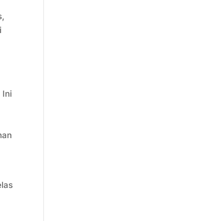
s,
i
Ini
han
elas