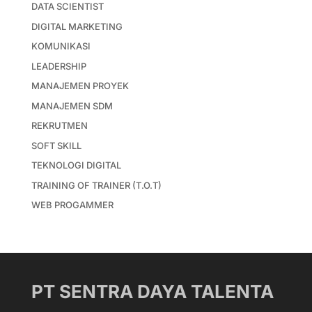
DATA SCIENTIST
DIGITAL MARKETING
KOMUNIKASI
LEADERSHIP
MANAJEMEN PROYEK
MANAJEMEN SDM
REKRUTMEN
SOFT SKILL
TEKNOLOGI DIGITAL
TRAINING OF TRAINER (T.O.T)
WEB PROGAMMER
PT SENTRA DAYA TALENTA