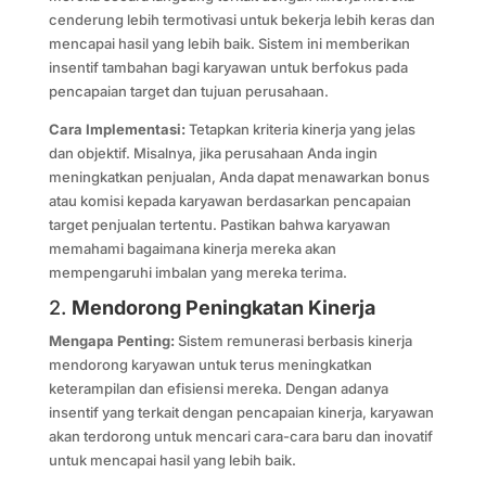
cenderung lebih termotivasi untuk bekerja lebih keras dan
mencapai hasil yang lebih baik. Sistem ini memberikan
insentif tambahan bagi karyawan untuk berfokus pada
pencapaian target dan tujuan perusahaan.
Cara Implementasi:
Tetapkan kriteria kinerja yang jelas
dan objektif. Misalnya, jika perusahaan Anda ingin
meningkatkan penjualan, Anda dapat menawarkan bonus
atau komisi kepada karyawan berdasarkan pencapaian
target penjualan tertentu. Pastikan bahwa karyawan
memahami bagaimana kinerja mereka akan
mempengaruhi imbalan yang mereka terima.
2.
Mendorong Peningkatan Kinerja
Mengapa Penting:
Sistem remunerasi berbasis kinerja
mendorong karyawan untuk terus meningkatkan
keterampilan dan efisiensi mereka. Dengan adanya
insentif yang terkait dengan pencapaian kinerja, karyawan
akan terdorong untuk mencari cara-cara baru dan inovatif
untuk mencapai hasil yang lebih baik.