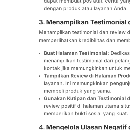
dapat membuat pos atau cerita ya
dengan produk atau layanan Anda.
3. Menampilkan Testimonial 
Menampilkan testimonial dan review d
memperlihatkan kredibilitas dan me
Buat Halaman Testimonial:
Dedikasi
menampilkan testimonial dari pelan
kontak jika memungkinkan untuk me
Tampilkan Review di Halaman Prod
layanan. Ini memungkinkan pengunju
membeli produk yang sama.
Gunakan Kutipan dan Testimonial 
review positif di halaman utama si
memberikan bukti sosial yang kuat.
4. Mengelola Ulasan Negatif