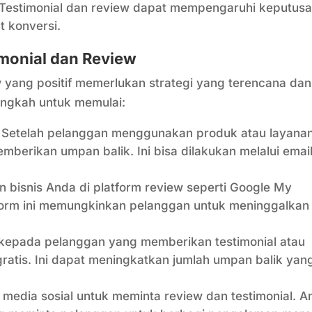
 Testimonial dan review dapat mempengaruhi keputus
t konversi.
monial dan Review
 yang positif memerlukan strategi yang terencana dan
langkah untuk memulai:
Setelah pelanggan menggunakan produk atau layana
berikan umpan balik. Ini bisa dilakukan melalui email
n bisnis Anda di platform review seperti Google My
latform ini memungkinkan pelanggan untuk meninggalkan
 kepada pelanggan yang memberikan testimonial atau
gratis. Ini dapat meningkatkan jumlah umpan balik yan
media sosial untuk meminta review dan testimonial. A