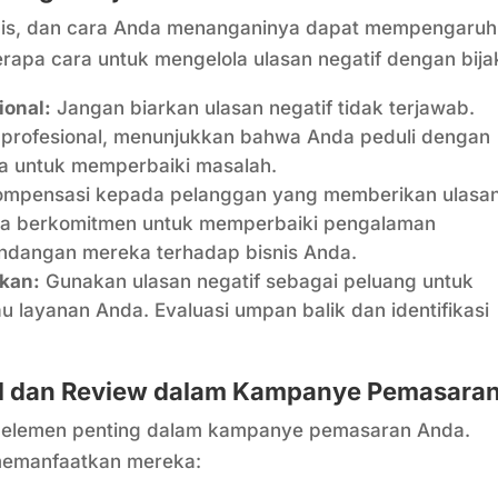
isnis, dan cara Anda menanganinya dapat mempengaruh
erapa cara untuk mengelola ulasan negatif dengan bija
ional:
Jangan biarkan ulasan negatif tidak terjawab.
 profesional, menunjukkan bahwa Anda peduli dengan
a untuk memperbaiki masalah.
kompensasi kepada pelanggan yang memberikan ulasa
nda berkomitmen untuk memperbaiki pengalaman
dangan mereka terhadap bisnis Anda.
kan:
Gunakan ulasan negatif sebagai peluang untuk
 layanan Anda. Evaluasi umpan balik dan identifikasi
al dan Review dalam Kampanye Pemasara
di elemen penting dalam kampanye pemasaran Anda.
 memanfaatkan mereka: