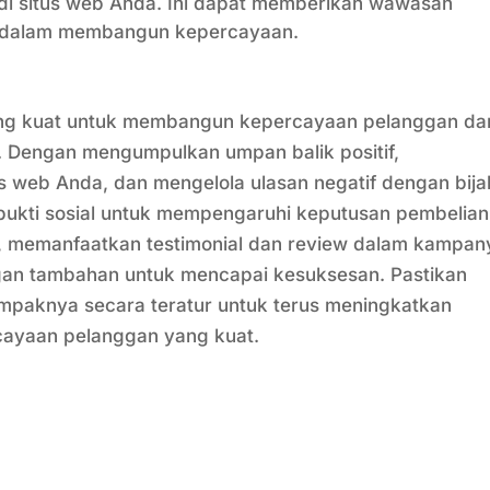
di situs web Anda. Ini dapat memberikan wawasan
ni dalam membangun kepercayaan.
yang kuat untuk membangun kepercayaan pelanggan da
a. Dengan mengumpulkan umpan balik positif,
us web Anda, dan mengelola ulasan negatif dengan bija
ukti sosial untuk mempengaruhi keputusan pembelian
tu, memanfaatkan testimonial dan review dalam kampan
an tambahan untuk mencapai kesuksesan. Pastikan
mpaknya secara teratur untuk terus meningkatkan
ayaan pelanggan yang kuat.