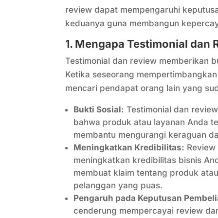
review dapat mempengaruhi keputusan
keduanya guna membangun kepercay
1. Mengapa Testimonial dan 
Testimonial dan review memberikan bu
Ketika seseorang mempertimbangkan 
mencari pendapat orang lain yang s
Bukti Sosial:
Testimonial dan review
bahwa produk atau layanan Anda tela
membantu mengurangi keraguan da
Meningkatkan Kredibilitas:
Review p
meningkatkan kredibilitas bisnis 
membuat klaim tentang produk atau l
pelanggan yang puas.
Pengaruh pada Keputusan Pembeli
cenderung mempercayai review dan te