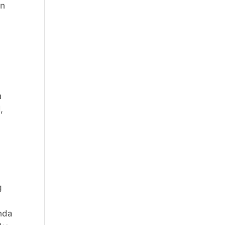
an
n
,
g
nda