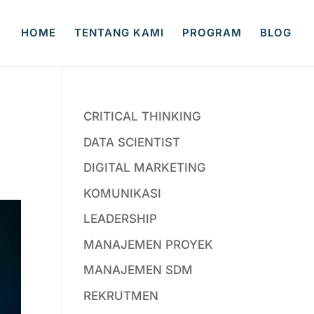
HOME
TENTANG KAMI
PROGRAM
BLOG
CRITICAL THINKING
DATA SCIENTIST
DIGITAL MARKETING
KOMUNIKASI
LEADERSHIP
MANAJEMEN PROYEK
MANAJEMEN SDM
REKRUTMEN