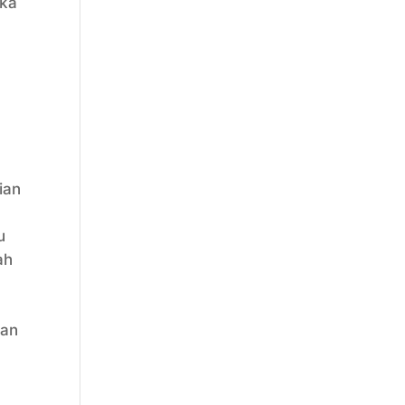
eka
ian
u
ah
dan