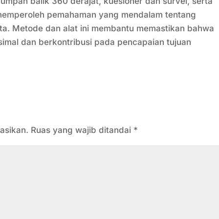
 umpan balik 360 derajat, kuesioner dan survei, serta
at memperoleh pemahaman yang mendalam tentang
serta. Metode dan alat ini membantu memastikan bahwa
imal dan berkontribusi pada pencapaian tujuan
asikan.
Ruas yang wajib ditandai
*