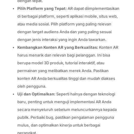
dengan tepat.
Pilih Platform yang Tepat:
AR dapat diimplementasikan
di berbagai platform, seperti aplikasi mobile, situs web,
atau media sosial. Pilih platform yang paling relevan
dengan target audiens Anda dan yang paling sesuai
dengan jenis interaksi yang ingin Anda tawarkan.
Kembangkan Konten AR yang Berkualitas:
Konten AR
harus menarik dan relevan bagi pelanggan. Ini bisa
berupa model 3D produk, tutorial interaktif, atau
permainan yang melibatkan merek Anda. Pastikan
konten AR Anda berkualitas tinggi dan mudah diakses
oleh pengguna.
Uji dan Optimalkan:
Seperti halnya dengan teknologi
baru, penting untuk menguji implementasi AR Anda
secara menyeluruh sebelum meluncurkannya kepada
publik. Perbaiki bug, pastikan pengalaman pengguna
mulus, dan optimalkan kinerja untuk berbagai
perangkat.