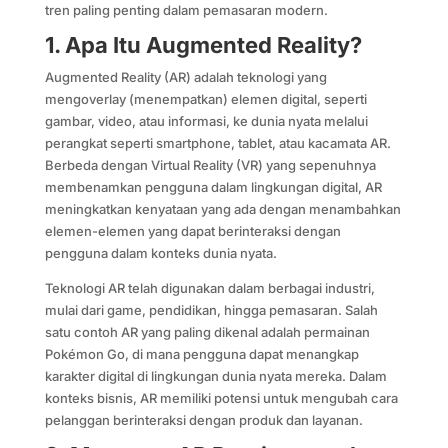
tren paling penting dalam pemasaran modern.
1. Apa Itu Augmented Reality?
Augmented Reality (AR) adalah teknologi yang
mengoverlay (menempatkan) elemen digital, seperti
gambar, video, atau informasi, ke dunia nyata melalui
perangkat seperti smartphone, tablet, atau kacamata AR.
Berbeda dengan Virtual Reality (VR) yang sepenuhnya
membenamkan pengguna dalam lingkungan digital, AR
meningkatkan kenyataan yang ada dengan menambahkan
elemen-elemen yang dapat berinteraksi dengan
pengguna dalam konteks dunia nyata.
Teknologi AR telah digunakan dalam berbagai industri,
mulai dari game, pendidikan, hingga pemasaran. Salah
satu contoh AR yang paling dikenal adalah permainan
Pokémon Go, di mana pengguna dapat menangkap
karakter digital di lingkungan dunia nyata mereka. Dalam
konteks bisnis, AR memiliki potensi untuk mengubah cara
pelanggan berinteraksi dengan produk dan layanan.