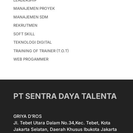
MANAJEMEN PROYEK
MANAJEMEN SDM
REKRUTMEN
SOFT SKILL
TEKNOLOGI DIGITAL
TRAINING OF TRAINER (T.O.T)
WEB PROGAMMER
PT SENTRA DAYA TALENTA
GRIYA D’ROS
Jl. Tebet Utara Dalam No.34,Kec. Tebet, Kota
Jakarta Selatan, Daerah Khusus Ibukota Jakarta