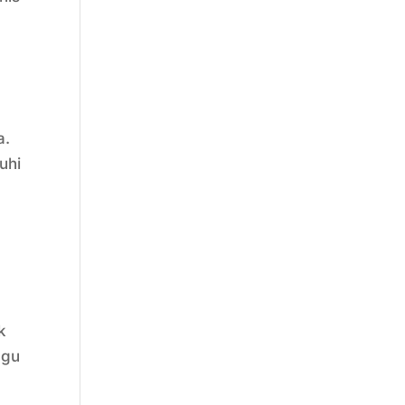
a.
uhi
k
ggu