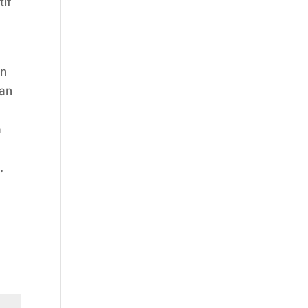
if
an
san
a
.