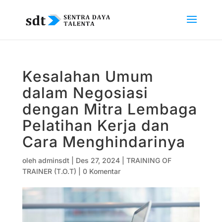
Kesalahan Umum
dalam Negosiasi
dengan Mitra Lembaga
Pelatihan Kerja dan
Cara Menghindarinya
oleh
adminsdt
|
Des 27, 2024
|
TRAINING OF
TRAINER (T.O.T)
|
0 Komentar