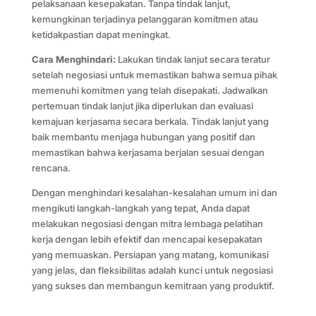
pelaksanaan kesepakatan. Tanpa tindak lanjut,
kemungkinan terjadinya pelanggaran komitmen atau
ketidakpastian dapat meningkat.
Cara Menghindari:
Lakukan tindak lanjut secara teratur
setelah negosiasi untuk memastikan bahwa semua pihak
memenuhi komitmen yang telah disepakati. Jadwalkan
pertemuan tindak lanjut jika diperlukan dan evaluasi
kemajuan kerjasama secara berkala. Tindak lanjut yang
baik membantu menjaga hubungan yang positif dan
memastikan bahwa kerjasama berjalan sesuai dengan
rencana.
Dengan menghindari kesalahan-kesalahan umum ini dan
mengikuti langkah-langkah yang tepat, Anda dapat
melakukan negosiasi dengan mitra lembaga pelatihan
kerja dengan lebih efektif dan mencapai kesepakatan
yang memuaskan. Persiapan yang matang, komunikasi
yang jelas, dan fleksibilitas adalah kunci untuk negosiasi
yang sukses dan membangun kemitraan yang produktif.