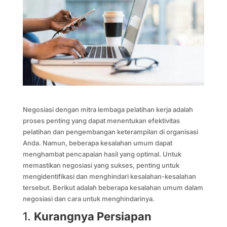
Negosiasi dengan mitra lembaga pelatihan kerja adalah
proses penting yang dapat menentukan efektivitas
pelatihan dan pengembangan keterampilan di organisasi
Anda. Namun, beberapa kesalahan umum dapat
menghambat pencapaian hasil yang optimal. Untuk
memastikan negosiasi yang sukses, penting untuk
mengidentifikasi dan menghindari kesalahan-kesalahan
tersebut. Berikut adalah beberapa kesalahan umum dalam
negosiasi dan cara untuk menghindarinya.
1.
Kurangnya Persiapan