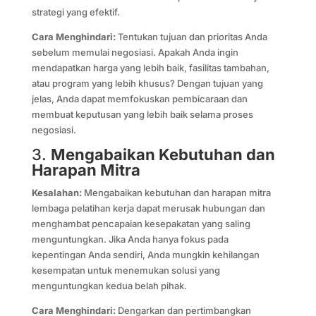
strategi yang efektif.
Cara Menghindari:
Tentukan tujuan dan prioritas Anda
sebelum memulai negosiasi. Apakah Anda ingin
mendapatkan harga yang lebih baik, fasilitas tambahan,
atau program yang lebih khusus? Dengan tujuan yang
jelas, Anda dapat memfokuskan pembicaraan dan
membuat keputusan yang lebih baik selama proses
negosiasi.
3.
Mengabaikan Kebutuhan dan
Harapan Mitra
Kesalahan:
Mengabaikan kebutuhan dan harapan mitra
lembaga pelatihan kerja dapat merusak hubungan dan
menghambat pencapaian kesepakatan yang saling
menguntungkan. Jika Anda hanya fokus pada
kepentingan Anda sendiri, Anda mungkin kehilangan
kesempatan untuk menemukan solusi yang
menguntungkan kedua belah pihak.
Cara Menghindari:
Dengarkan dan pertimbangkan