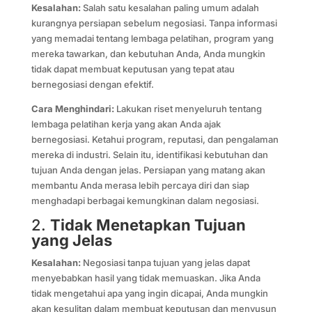
Kesalahan:
Salah satu kesalahan paling umum adalah
kurangnya persiapan sebelum negosiasi. Tanpa informasi
yang memadai tentang lembaga pelatihan, program yang
mereka tawarkan, dan kebutuhan Anda, Anda mungkin
tidak dapat membuat keputusan yang tepat atau
bernegosiasi dengan efektif.
Cara Menghindari:
Lakukan riset menyeluruh tentang
lembaga pelatihan kerja yang akan Anda ajak
bernegosiasi. Ketahui program, reputasi, dan pengalaman
mereka di industri. Selain itu, identifikasi kebutuhan dan
tujuan Anda dengan jelas. Persiapan yang matang akan
membantu Anda merasa lebih percaya diri dan siap
menghadapi berbagai kemungkinan dalam negosiasi.
2.
Tidak Menetapkan Tujuan
yang Jelas
Kesalahan:
Negosiasi tanpa tujuan yang jelas dapat
menyebabkan hasil yang tidak memuaskan. Jika Anda
tidak mengetahui apa yang ingin dicapai, Anda mungkin
akan kesulitan dalam membuat keputusan dan menyusun