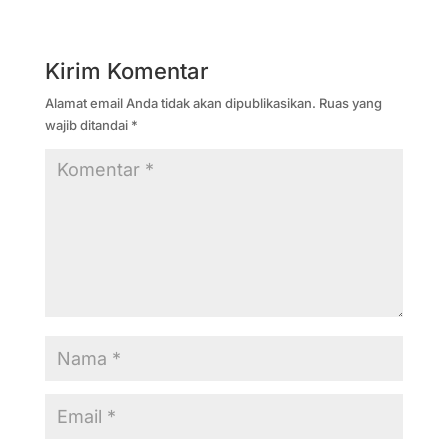
Kirim Komentar
Alamat email Anda tidak akan dipublikasikan.
Ruas yang
wajib ditandai
*