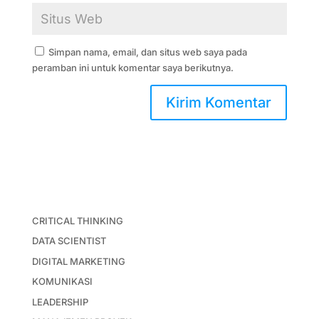
Simpan nama, email, dan situs web saya pada
peramban ini untuk komentar saya berikutnya.
CRITICAL THINKING
DATA SCIENTIST
DIGITAL MARKETING
KOMUNIKASI
LEADERSHIP