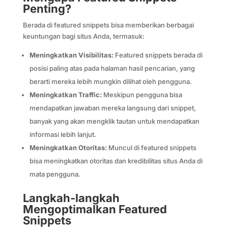
Penting?
Berada di featured snippets bisa memberikan berbagai
keuntungan bagi situs Anda, termasuk:
Meningkatkan Visibilitas:
Featured snippets berada di
posisi paling atas pada halaman hasil pencarian, yang
berarti mereka lebih mungkin dilihat oleh pengguna.
Meningkatkan Traffic:
Meskipun pengguna bisa
mendapatkan jawaban mereka langsung dari snippet,
banyak yang akan mengklik tautan untuk mendapatkan
informasi lebih lanjut.
Meningkatkan Otoritas:
Muncul di featured snippets
bisa meningkatkan otoritas dan kredibilitas situs Anda di
mata pengguna.
Langkah-langkah
Mengoptimalkan Featured
Snippets