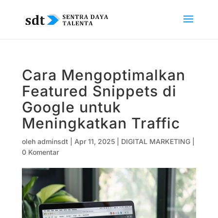
Cara Mengoptimalkan
Featured Snippets di
Google untuk
Meningkatkan Traffic
oleh
adminsdt
|
Apr 11, 2025
|
DIGITAL MARKETING
|
0 Komentar