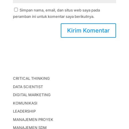
Simpan nama, email, dan situs web saya pada
peramban ini untuk komentar saya berikutnya.
CRITICAL THINKING
DATA SCIENTIST
DIGITAL MARKETING
KOMUNIKASI
LEADERSHIP
MANAJEMEN PROYEK
MANAJEMEN SDM