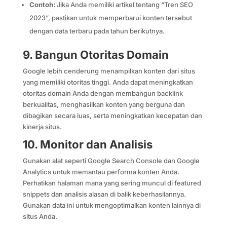
Contoh:
Jika Anda memiliki artikel tentang “Tren SEO
2023”, pastikan untuk memperbarui konten tersebut
dengan data terbaru pada tahun berikutnya.
9. Bangun Otoritas Domain
Google lebih cenderung menampilkan konten dari situs
yang memiliki otoritas tinggi. Anda dapat meningkatkan
otoritas domain Anda dengan membangun backlink
berkualitas, menghasilkan konten yang berguna dan
dibagikan secara luas, serta meningkatkan kecepatan dan
kinerja situs.
10. Monitor dan Analisis
Gunakan alat seperti Google Search Console dan Google
Analytics untuk memantau performa konten Anda.
Perhatikan halaman mana yang sering muncul di featured
snippets dan analisis alasan di balik keberhasilannya.
Gunakan data ini untuk mengoptimalkan konten lainnya di
situs Anda.