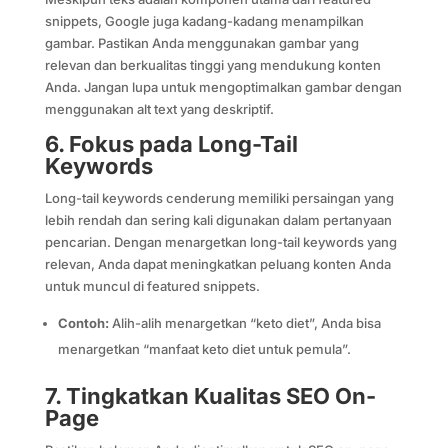
snippets, Google juga kadang-kadang menampilkan
gambar. Pastikan Anda menggunakan gambar yang
relevan dan berkualitas tinggi yang mendukung konten
Anda. Jangan lupa untuk mengoptimalkan gambar dengan
menggunakan alt text yang deskriptif.
6. Fokus pada Long-Tail
Keywords
Long-tail keywords cenderung memiliki persaingan yang
lebih rendah dan sering kali digunakan dalam pertanyaan
pencarian. Dengan menargetkan long-tail keywords yang
relevan, Anda dapat meningkatkan peluang konten Anda
untuk muncul di featured snippets.
Contoh:
Alih-alih menargetkan “keto diet”, Anda bisa
menargetkan “manfaat keto diet untuk pemula”.
7. Tingkatkan Kualitas SEO On-
Page