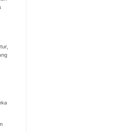
s
tur,
ang
k
eka
an