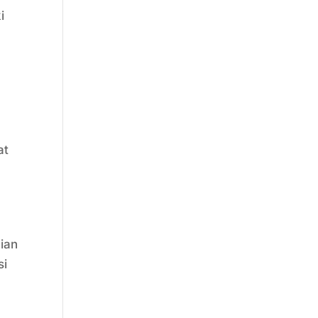
i
at
aian
si