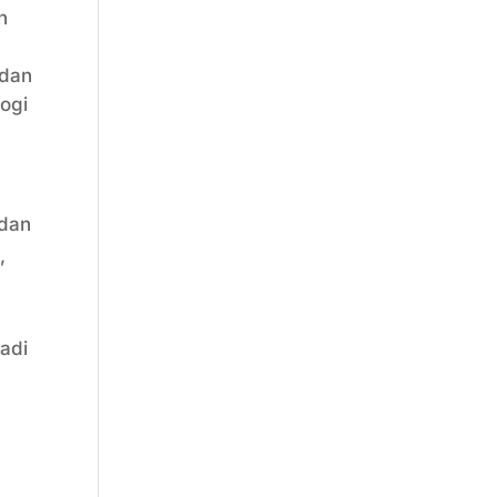
n
 dan
ogi
 dan
,
adi