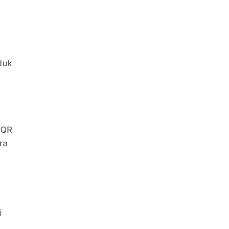
duk
 QR
ra
i