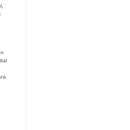
i,
n
an
ital
ara