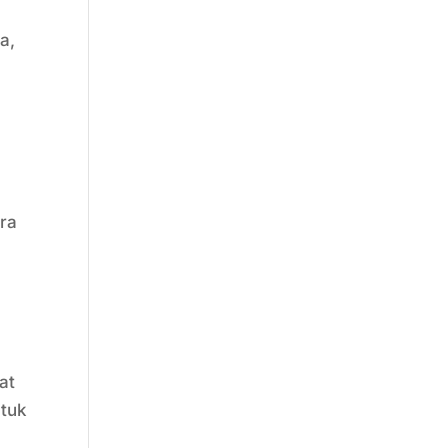
a,
n
ra
at
ntuk