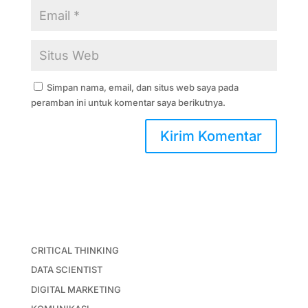
Simpan nama, email, dan situs web saya pada
peramban ini untuk komentar saya berikutnya.
CRITICAL THINKING
DATA SCIENTIST
DIGITAL MARKETING