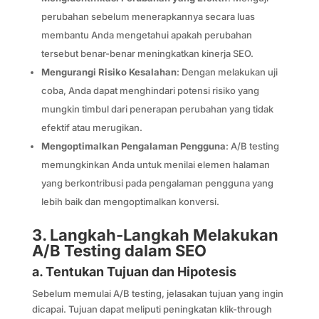
perubahan sebelum menerapkannya secara luas
membantu Anda mengetahui apakah perubahan
tersebut benar-benar meningkatkan kinerja SEO.
Mengurangi Risiko Kesalahan
: Dengan melakukan uji
coba, Anda dapat menghindari potensi risiko yang
mungkin timbul dari penerapan perubahan yang tidak
efektif atau merugikan.
Mengoptimalkan Pengalaman Pengguna
: A/B testing
memungkinkan Anda untuk menilai elemen halaman
yang berkontribusi pada pengalaman pengguna yang
lebih baik dan mengoptimalkan konversi.
3. Langkah-Langkah Melakukan
A/B Testing dalam SEO
a. Tentukan Tujuan dan Hipotesis
Sebelum memulai A/B testing, jelasakan tujuan yang ingin
dicapai. Tujuan dapat meliputi peningkatan klik-through