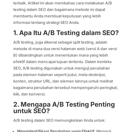
terbaik. Artikel ini akan membahas cara melakukan A/B
testing dalam SEO dan bagaimana metode ini dapat
membantu Anda membuat keputusan yang lebih
informasi tentang strategi SEO Anda.
1. Apa Itu A/B Testing dalam SEO?
A/B testing, juga dikenal sebagai split testing, adalah
metode di mana dua versi halaman web (versi A dan versi
B) dibandingkan untuk menentukan mana yang lebih
efektif dalam mencapai tujuan tertentu. Dalam konteks
SEO, A/B testing digunakan untuk menguji perubahan
pada elemen halaman seperti judul, meta deskripsi,
konten, struktur URL, dan elemen lainnya untuk melihat
bagaimana perubahan tersebut mempengaruhi peringkat,
klik, dan konversi.
2. Mengapa A/B Testing Penting
untuk SEO?
A/B testing dalam SEO memungkinkan Anda untuk:
Mengidentifikasi Perubahan yang Efektif
: Menguji