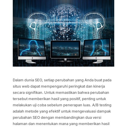
Dalam dunia SEO, setiap perubahan yang Anda buat pada
situs web dapat mempengaruhi peringkat dan kinerja
secara signifikan. Untuk memastikan bahwa perubahan
tersebut memberikan hasil yang positif, penting untuk
melakukan uji coba sebelum penerapan luas. A/B testing
adalah metode yang efektif untuk mengevaluasi dampak
perubahan SEO dengan membandingkan dua versi
halaman dan menentukan mana yang memberikan hasil