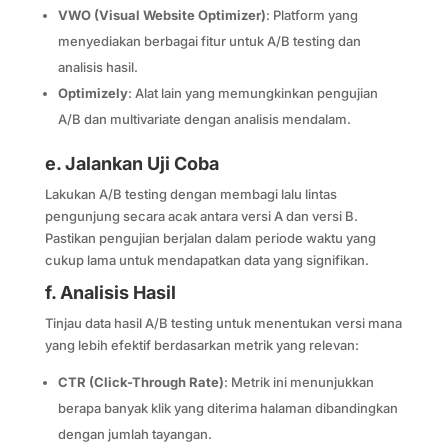
VWO (Visual Website Optimizer)
: Platform yang
menyediakan berbagai fitur untuk A/B testing dan
analisis hasil.
Optimizely
: Alat lain yang memungkinkan pengujian
A/B dan multivariate dengan analisis mendalam.
e. Jalankan Uji Coba
Lakukan A/B testing dengan membagi lalu lintas
pengunjung secara acak antara versi A dan versi B.
Pastikan pengujian berjalan dalam periode waktu yang
cukup lama untuk mendapatkan data yang signifikan.
f. Analisis Hasil
Tinjau data hasil A/B testing untuk menentukan versi mana
yang lebih efektif berdasarkan metrik yang relevan:
CTR (Click-Through Rate)
: Metrik ini menunjukkan
berapa banyak klik yang diterima halaman dibandingkan
dengan jumlah tayangan.