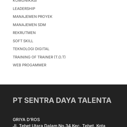
KOMUNIKASI
LEADERSHIP
MANAJEMEN PROYEK
MANAJEMEN SDM
REKRUTMEN
SOFT SKILL
TEKNOLOGI DIGITAL
TRAINING OF TRAINER (T.O.T)
WEB PROGAMMER
PT SENTRA DAYA TALENTA
GRIYA D’ROS
Jl. Tebet Utara Dalam No.34,Kec. Tebet, Kota