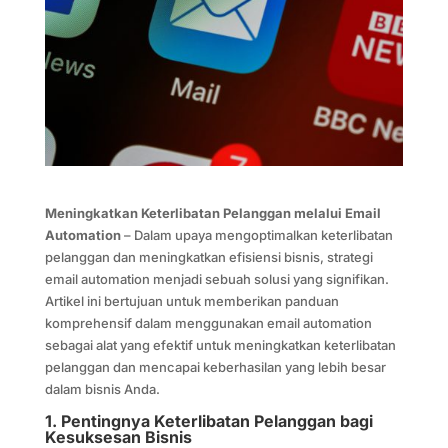
Meningkatkan Keterlibatan Pelanggan melalui Email
Automation
– Dalam upaya mengoptimalkan keterlibatan
pelanggan dan meningkatkan efisiensi bisnis, strategi
email automation menjadi sebuah solusi yang signifikan.
Artikel ini bertujuan untuk memberikan panduan
komprehensif dalam menggunakan email automation
sebagai alat yang efektif untuk meningkatkan keterlibatan
pelanggan dan mencapai keberhasilan yang lebih besar
dalam bisnis Anda.
1. Pentingnya Keterlibatan Pelanggan bagi
Kesuksesan Bisnis