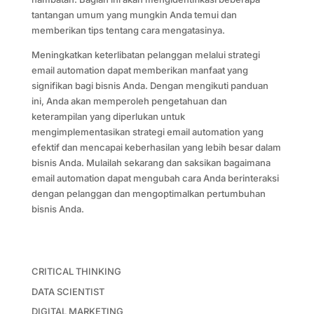
tantangan umum yang mungkin Anda temui dan
memberikan tips tentang cara mengatasinya.
Meningkatkan keterlibatan pelanggan melalui strategi
email automation dapat memberikan manfaat yang
signifikan bagi bisnis Anda. Dengan mengikuti panduan
ini, Anda akan memperoleh pengetahuan dan
keterampilan yang diperlukan untuk
mengimplementasikan strategi email automation yang
efektif dan mencapai keberhasilan yang lebih besar dalam
bisnis Anda. Mulailah sekarang dan saksikan bagaimana
email automation dapat mengubah cara Anda berinteraksi
dengan pelanggan dan mengoptimalkan pertumbuhan
bisnis Anda.
CRITICAL THINKING
DATA SCIENTIST
DIGITAL MARKETING