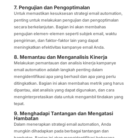
7. Pengujian dan Pengoptimalan
Untuk memastikan kesuksesan strategi email automation,
penting untuk melakukan pengujian dan pengoptimalan
secara berkelanjutan. Bagian ini akan membahas
pengujian elemen-elemen seperti subjek email, waktu
pengiriman, dan faktor-faktor lain yang dapat
meningkatkan efektivitas kampanye email Anda.
8. Memantau dan Menganalisis Kinerja
Melakukan pemantauan dan analisis kinerja kampanye
email automation adalah langkah penting dalam
mengidentifikasi apa yang berhasil dan apa yang perlu
ditingkatkan. Bagian ini akan membahas metrik yang harus
dipantau, alat analisis yang dapat digunakan, dan cara
menginterpretasikan data untuk mengambil tindakan yang
tepat.
9. Menghadapi Tantangan dan Mengatasi
Hambatan
Dalam menerapkan strategi email automation, Anda
mungkin dihadapkan pada berbagai tantangan dan
hambatan. Bagian ini akan mengidentifikasi beberapa