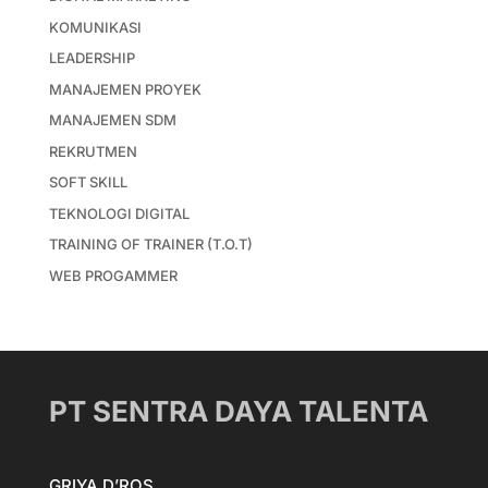
KOMUNIKASI
LEADERSHIP
MANAJEMEN PROYEK
MANAJEMEN SDM
REKRUTMEN
SOFT SKILL
TEKNOLOGI DIGITAL
TRAINING OF TRAINER (T.O.T)
WEB PROGAMMER
PT SENTRA DAYA TALENTA
GRIYA D’ROS